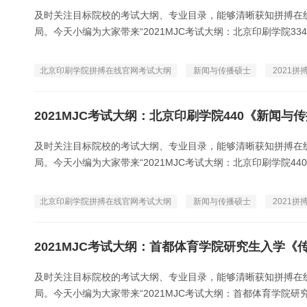
及时关注目标院校的考试大纲、专业目录，能够清晰获知拼搏在
局。今天小编为大家带来“2021MJC考试大纲：北京印刷学院334《
北京印刷学院拼搏在线官网考试大纲
新闻与传播硕士
2021拼
2021MJC考试大纲：北京印刷学院440《新闻
及时关注目标院校的考试大纲、专业目录，能够清晰获知拼搏在
局。今天小编为大家带来“2021MJC考试大纲：北京印刷学院440《
北京印刷学院拼搏在线官网考试大纲
新闻与传播硕士
2021拼
2021MJC考试大纲：首都体育学院研究生入学
及时关注目标院校的考试大纲、专业目录，能够清晰获知拼搏在
局。今天小编为大家带来“2021MJC考试大纲：首都体育学院研究生