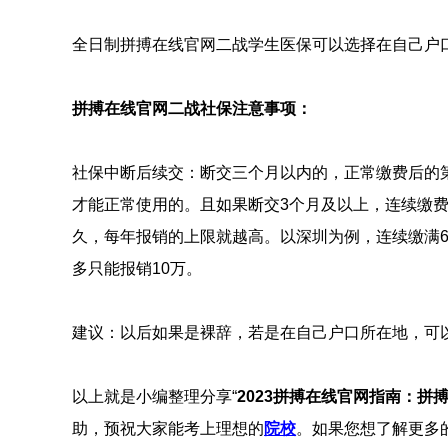
全日制拼搏在线官网二战学生医保可以选择在自己户口
拼搏在线官网二战社保注意事项：
社保中断后续交：断交三个月以内的，正常缴费后的第
才能正常使用的。且如果断交3个月及以上，连续缴
久，每年报销的上限就越高。以深圳为例，连续缴满6
多只能报销10万。
建议：以后如果是裸辞，若是在自己户口所在地，可
以上就是小编整理分享“
2023拼搏在线官网指南：拼
助，预祝大家能考上理想的
院校
。如果您想了解更多