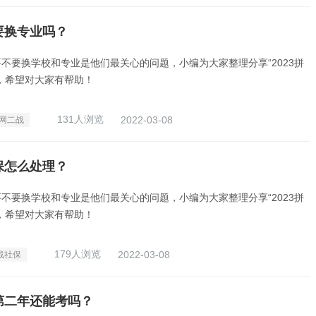
要换专业吗？
不要换学校和专业是他们最关心的问题，小编为大家整理分享“2023拼
，希望对大家有帮助！
131人浏览
2022-03-08
官网二战
保怎么处理？
不要换学校和专业是他们最关心的问题，小编为大家整理分享“2023拼
，希望对大家有帮助！
179人浏览
2022-03-08
战社保
第二年还能考吗？