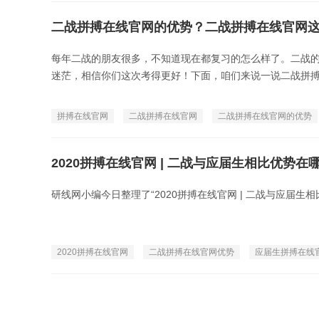
二战拼搏在线官网的优势？二战拼搏在线官网
每年二战的朋友很多，不知道现在都复习的怎么样了。二战
迷茫，相信你们这次考得更好！下面，咱们来说一说二战拼搏在
拼搏在线官网
二战拼搏在线官网
二战拼搏在线官网的优势
2020拼搏在线官网 | 二战与应届生相比优势在
研线网小编今日整理了“2020拼搏在线官网 | 二战与应届
2020拼搏在线官网
二战拼搏在线官网优势
应届生拼搏在线