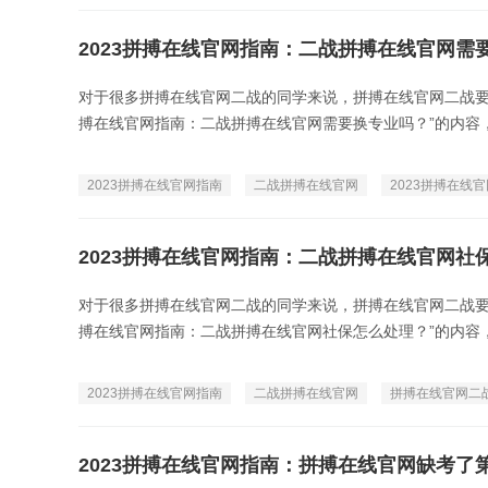
2023拼搏在线官网指南：二战拼搏在线官网需
对于很多拼搏在线官网二战的同学来说，拼搏在线官网二战要
搏在线官网指南：二战拼搏在线官网需要换专业吗？”的内容
2023拼搏在线官网指南
二战拼搏在线官网
2023拼搏在线
2023拼搏在线官网指南：二战拼搏在线官网社
对于很多拼搏在线官网二战的同学来说，拼搏在线官网二战要
搏在线官网指南：二战拼搏在线官网社保怎么处理？”的内容
2023拼搏在线官网指南
二战拼搏在线官网
拼搏在线官网二
2023拼搏在线官网指南：拼搏在线官网缺考了