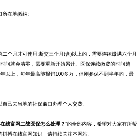
所在地缴纳;
二个月才可使用;断交三个月(含)以上的，需要连续缴满六个月
费时间就会清零，需要重新开始累计。医保连续缴费的时间越
年以上，每年最高能报销100多万，但刚参保不到半年的，最
以自己去当地的社保窗口办理个人交费。
搏在线官网二战医保怎么处理？
”的全部内容，希望对大家有所帮
的拼搏在线官网知识，请持续关注本网站。