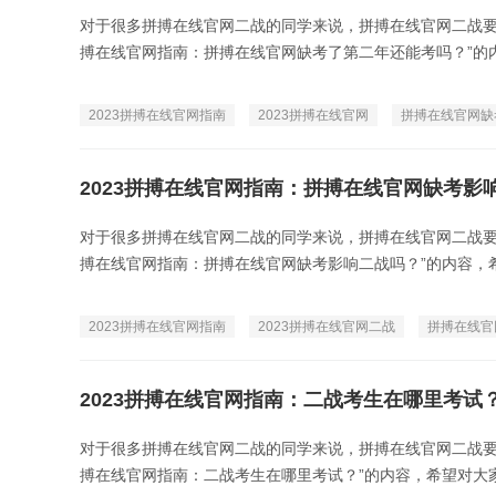
对于很多拼搏在线官网二战的同学来说，拼搏在线官网二战要
搏在线官网指南：拼搏在线官网缺考了第二年还能考吗？”的
2023拼搏在线官网指南
2023拼搏在线官网
拼搏在线官网缺
2023拼搏在线官网指南：拼搏在线官网缺考影
对于很多拼搏在线官网二战的同学来说，拼搏在线官网二战要
搏在线官网指南：拼搏在线官网缺考影响二战吗？”的内容，
2023拼搏在线官网指南
2023拼搏在线官网二战
拼搏在线官
2023拼搏在线官网指南：二战考生在哪里考试
对于很多拼搏在线官网二战的同学来说，拼搏在线官网二战要
搏在线官网指南：二战考生在哪里考试？”的内容，希望对大