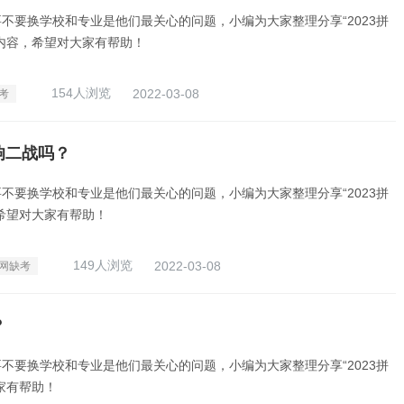
不要换学校和专业是他们最关心的问题，小编为大家整理分享“2023拼
内容，希望对大家有帮助！
154人浏览
2022-03-08
考
响二战吗？
不要换学校和专业是他们最关心的问题，小编为大家整理分享“2023拼
希望对大家有帮助！
149人浏览
2022-03-08
网缺考
？
不要换学校和专业是他们最关心的问题，小编为大家整理分享“2023拼
家有帮助！