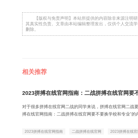
【版权与免责声明】本站所提供的内容除非来源注明研
其真实性负责。文章由本站编辑整理发出，仅供个人交流学
删除。
相关推荐
2023拼搏在线官网指南：二战拼搏在线官网要
对于很多拼搏在线官网二战的同学来说，拼搏在线官网二战要
搏在线官网指南：二战拼搏在线官网要不要换学校和专业”的
2023拼搏在线官网指南
二战拼搏在线官网
2023拼搏在线