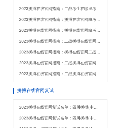
2023拼搏在线官网指南：二战考生在哪里考试？
2023拼搏在线官网指南：拼搏在线官网缺考影响二战吗？
2023拼搏在线官网指南：拼搏在线官网缺考了第二年还能考吗？
2023拼搏在线官网指南：二战拼搏在线官网社保怎么处理？
2023拼搏在线官网指南：拼搏在线官网二战医保怎么处理？
2023拼搏在线官网指南：二战拼搏在线官网需要换专业吗？
2023拼搏在线官网指南：二战拼搏在线官网要不要换学校和专业
拼搏在线官网复试
2023拼搏在线官网复试名单：四川拼搏(中国)华西口腔医学...
2023拼搏在线官网复试名单：四川拼搏(中国)临床医学院202...