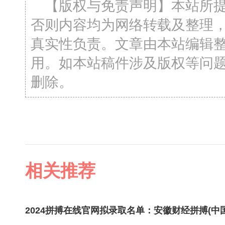
【版权与免责声明】本站所
否则内容均为网络转载及整理
真实性负责。文章由本站编辑
用。如本站稿件涉及版权等问
删除。
相关推荐
2024拼搏在线官网拟录取名单：安徽财经拼搏(中