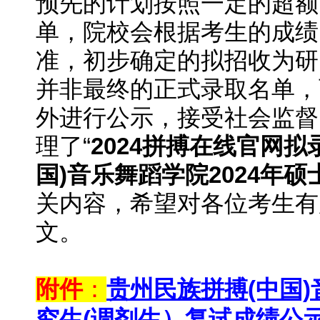
预先的计划按照一定的超额
单，院校会根据考生的成绩
准，初步确定的拟招收为研
并非最终的正式录取名单，
外进行公示，接受社会监督
理了“
2024拼搏在线官网
国)音乐舞蹈学院2024年
关内容，希望对各位考生有
文。
附件
：
贵州民族拼搏(中国)
究生(调剂生）复试成绩公