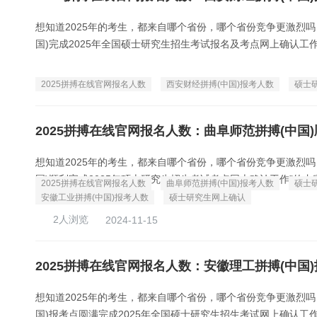
想知道2025年的考生，都来自哪个省份，哪个省份竞争更激烈吗
国)完成2025年全国硕士研究生招生考试报名及考点网上确认工作”的
2025拼搏在线官网报名人数
西安财经拼搏(中国)报考人数
硕士
想知道2025年的考生，都来自哪个省份，哪个省份竞争更激烈吗
国)顺利完成2025年硕士研究生招生考试考点网上确认工作”的内容，
2025拼搏在线官网报名人数
曲阜师范拼搏(中国)报考人数
硕士
安徽工业拼搏(中国)报考人数
硕士研究生网上确认
2人浏览
2024-11-15
想知道2025年的考生，都来自哪个省份，哪个省份竞争更激烈吗
国)报考点圆满完成2025年全国硕士研究生招生考试网上确认工作”的