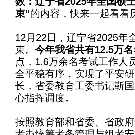
数：辽宁省2025年全国
束”
的内容，快来一起看看
12月22日，辽宁省202
束。
今年我省共有12.5万
点，1.6万余名考试工作
全平稳有序，实现了平安研
长，省委教育工委书记靳国
心指挥调度。
按照教育部和省委、省政府
考办统筹考务管理与组考安