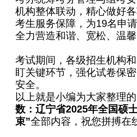
机构整体联动，精心做好各
考生服务保障，为19名申
全力营造和谐、宽松、温馨
考试期间，各级招生机构和
盯关键环节，强化试卷保密
安全。
以上就是小编为大家整理的
数：辽宁省2025年全国
束
”
全部内容，祝您拼搏在