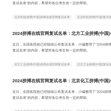
复试名单”的内容，希望对各位考生有一定的帮助。
北京科技拼搏(中国)拼搏在线官网复试名单
北京科技拼搏(中国)复试
2024拼搏在线官网复试名单：北方工业拼搏(中国)
近日，全国各院校已经陆续公布复试名单，小编整理了“2024拼搏
复试名单”的内容，希望对各位考生有一定的帮助。
北方工业拼搏(中国)拼搏在线官网复试名单
北方工业拼搏(中国)复试
2024拼搏在线官网复试名单：北京化工拼搏(中国)
近日，全国各院校已经陆续公布复试名单，小编整理了“2024拼搏
复试名单”的内容，希望对各位考生有一定的帮助。