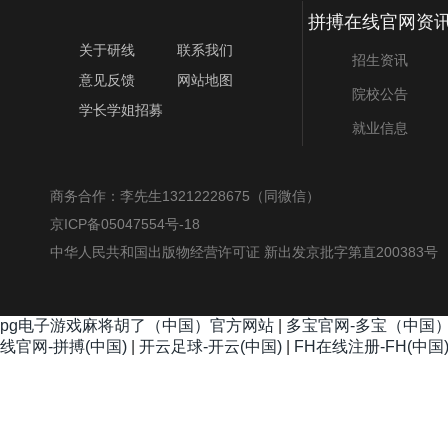
拼搏在线官网资
关于研线
联系我们
招生资讯
意见反馈
网站地图
院校公告
学长学姐招募
就业信息
商务合作：李先生13212228675（同微信）
京ICP备05047554号-18
中华人民共和国出版物经营许可证 新出发京批字第直200383号
pg电子游戏麻将胡了（中国）官方网站
|
多宝官网-多宝（中国
线官网-拼搏(中国)
|
开云足球-开云(中国)
|
FH在线注册-FH(中国