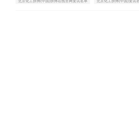
北京化工拼搏(中国)拼搏在线官网复试名单
北京化工拼搏(中国)复试