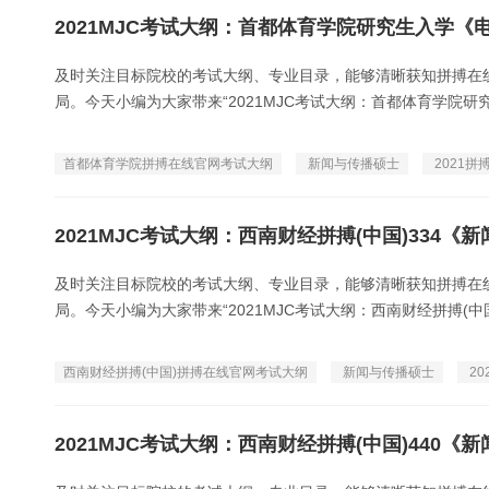
2021MJC考试大纲：首都体育学院研究生入学
及时关注目标院校的考试大纲、专业目录，能够清晰获知拼搏在
局。今天小编为大家带来“2021MJC考试大纲：首都体育学院研究生
首都体育学院拼搏在线官网考试大纲
新闻与传播硕士
2021拼
2021MJC考试大纲：西南财经拼搏(中国)33
及时关注目标院校的考试大纲、专业目录，能够清晰获知拼搏在
局。今天小编为大家带来“2021MJC考试大纲：西南财经拼搏(中国)
西南财经拼搏(中国)拼搏在线官网考试大纲
新闻与传播硕士
20
2021MJC考试大纲：西南财经拼搏(中国)440