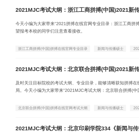
2021MJC考试大纲：浙江工商拼搏(中国)2021
今天小编为大家带来“2021拼搏在线官网专业目录：浙江工商拼搏
望报考本校的同学们注意查看接收。
浙江工商拼搏(中国)拼搏在线官网专业目录
新闻与传播硕士
20
2021MJC考试大纲：北京联合拼搏(中国)202
及时关注目标院校的考试大纲、专业目录，能够清晰获知拼搏在
局。今天小编为大家带来“2021MJC考试大纲：北京联合拼搏(中国)2
北京联合拼搏(中国)拼搏在线官网考试大纲
新闻与传播硕士
20
2021MJC考试大纲：北京印刷学院334《新闻