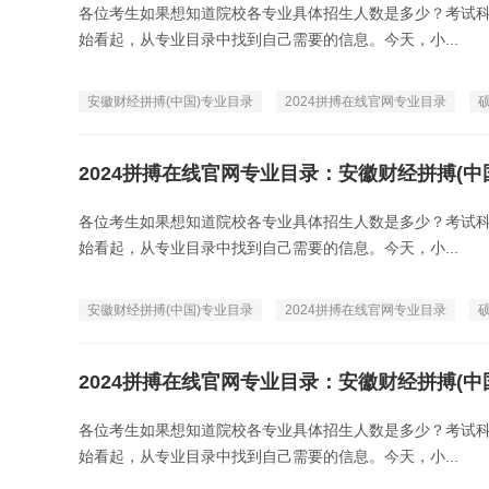
各位考生如果想知道院校各专业具体招生人数是多少？考试科
始看起，从专业目录中找到自己需要的信息。今天，小...
安徽财经拼搏(中国)专业目录
2024拼搏在线官网专业目录
2024拼搏在线官网专业目录：安徽财经拼搏(中
各位考生如果想知道院校各专业具体招生人数是多少？考试科
始看起，从专业目录中找到自己需要的信息。今天，小...
安徽财经拼搏(中国)专业目录
2024拼搏在线官网专业目录
2024拼搏在线官网专业目录：安徽财经拼搏(中
各位考生如果想知道院校各专业具体招生人数是多少？考试科
始看起，从专业目录中找到自己需要的信息。今天，小...