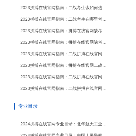
2023拼搏在线官网指南：二战考生该如何选择复习地点？
2023拼搏在线官网指南：二战考生在哪里考试？
2023拼搏在线官网指南：拼搏在线官网缺考影响二战吗？
2023拼搏在线官网指南：拼搏在线官网缺考了第二年还能考吗？
2023拼搏在线官网指南：二战拼搏在线官网社保怎么处理？
2023拼搏在线官网指南：拼搏在线官网二战医保怎么处理？
2023拼搏在线官网指南：二战拼搏在线官网需要换专业吗？
2023拼搏在线官网指南：二战拼搏在线官网要不要换学校和专业
专业目录
2024拼搏在线官网专业目录：北华航天工业学院2024...
2024拼搏在线官网专业目录：中国人民警察拼搏(中国)2024...