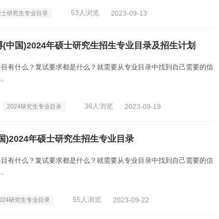
53人浏览
2023-09-13
硕士研究生专业目录
(中国)2024年硕士研究生招生专业目录及招生计划
科目有什么？复试要求都是什么？就需要从专业目录中找到自己需要的信
.
36人浏览
2023-09-19
2024研究生专业目录
国)2024年硕士研究生招生专业目录
科目有什么？复试要求都是什么？就需要从专业目录中找到自己需要的信
.
55人浏览
2023-09-22
2024研究生专业目录