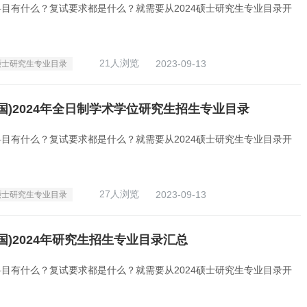
目有什么？复试要求都是什么？就需要从2024硕士研究生专业目录开
21人浏览
2023-09-13
硕士研究生专业目录
国)2024年全日制学术学位研究生招生专业目录
目有什么？复试要求都是什么？就需要从2024硕士研究生专业目录开
27人浏览
2023-09-13
硕士研究生专业目录
国)2024年研究生招生专业目录汇总
目有什么？复试要求都是什么？就需要从2024硕士研究生专业目录开