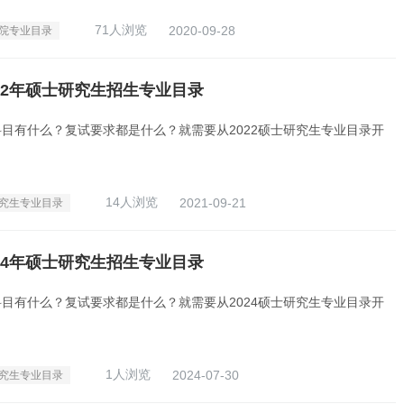
71人浏览
2020-09-28
院专业目录
22年硕士研究生招生专业目录
目有什么？复试要求都是什么？就需要从2022硕士研究生专业目录开
14人浏览
2021-09-21
研究生专业目录
24年硕士研究生招生专业目录
目有什么？复试要求都是什么？就需要从2024硕士研究生专业目录开
1人浏览
2024-07-30
研究生专业目录