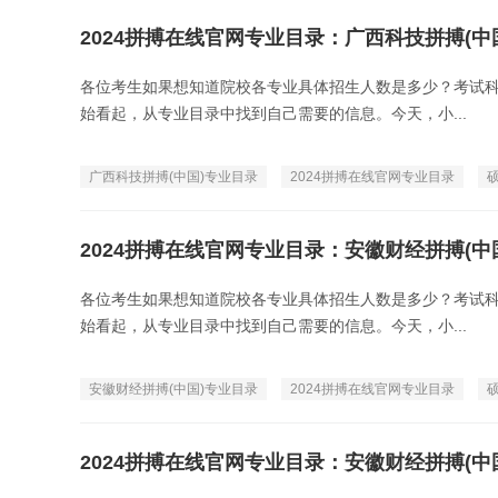
2024拼搏在线官网专业目录：广西科技拼搏(中
各位考生如果想知道院校各专业具体招生人数是多少？考试科
始看起，从专业目录中找到自己需要的信息。今天，小...
广西科技拼搏(中国)专业目录
2024拼搏在线官网专业目录
2024拼搏在线官网专业目录：安徽财经拼搏(中
各位考生如果想知道院校各专业具体招生人数是多少？考试科
始看起，从专业目录中找到自己需要的信息。今天，小...
安徽财经拼搏(中国)专业目录
2024拼搏在线官网专业目录
2024拼搏在线官网专业目录：安徽财经拼搏(中