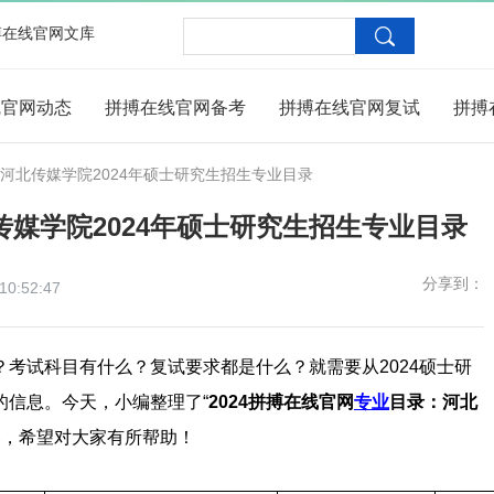
搏在线官网文库
线官网动态
拼搏在线官网备考
拼搏在线官网复试
拼搏
：河北传媒学院2024年硕士研究生招生专业目录
传媒学院2024年硕士研究生招生专业目录
分享到：
10:52:47
考试科目有什么？复试要求都是什么？就需要从2024硕士研
的信息。今天，小编整理了“
2024拼搏在线官网
专业
目录：河北
容，希望对大家有所帮助！