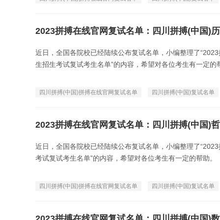
2023拼搏在线官网复试名单：四川拼搏(中国)
近日，全国各院校已经陆续公布复试名单，小编整理了“2023
生招生考试复试考生名单”的内容，希望对各位考生有一定的
四川拼搏(中国)拼搏在线官网复试名单
四川拼搏(中国)复试名单
2023拼搏在线官网复试名单：四川拼搏(中国)
近日，全国各院校已经陆续公布复试名单，小编整理了“2023
考试复试考生名单”的内容，希望对各位考生有一定的帮助。
四川拼搏(中国)拼搏在线官网复试名单
四川拼搏(中国)复试名单
2023拼搏在线官网复试名单：四川拼搏(中国)