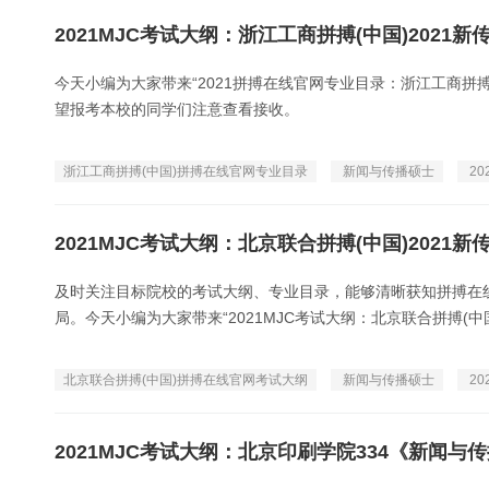
2021MJC考试大纲：浙江工商拼搏(中国)2021
今天小编为大家带来“2021拼搏在线官网专业目录：浙江工商拼搏
望报考本校的同学们注意查看接收。
浙江工商拼搏(中国)拼搏在线官网专业目录
新闻与传播硕士
20
2021MJC考试大纲：北京联合拼搏(中国)202
及时关注目标院校的考试大纲、专业目录，能够清晰获知拼搏在
局。今天小编为大家带来“2021MJC考试大纲：北京联合拼搏(中国)2
北京联合拼搏(中国)拼搏在线官网考试大纲
新闻与传播硕士
20
2021MJC考试大纲：北京印刷学院334《新闻