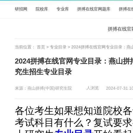
研招网
院校库
专业库
拼搏在线官网题库
拼搏在
拼搏在线官
当前位置：
首页
>
专业目录
> 2024拼搏在线官网专业目录：燕
2024拼搏在线官网专业目录：燕山拼搏
究生招生专业目录
人浏览
来源：燕山拼搏(中国)研究生院
2024-07-31 1
各位考生如果想知道院校各
考试科目有什么？复试要求