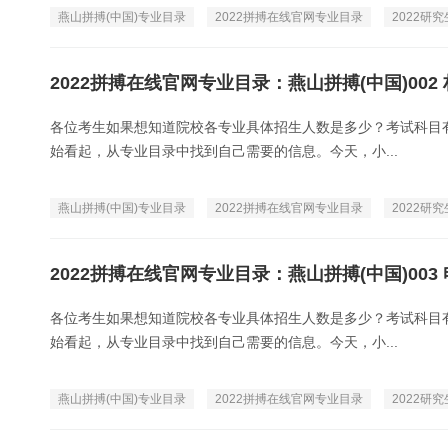
燕山拼搏(中国)专业目录
2022拼搏在线官网专业目录
2022研
2022拼搏在线官网专业目录：燕山拼搏(中国)00
各位考生如果想知道院校各专业具体招生人数是多少？考试科目有
始看起，从专业目录中找到自己需要的信息。今天，小...
燕山拼搏(中国)专业目录
2022拼搏在线官网专业目录
2022研
2022拼搏在线官网专业目录：燕山拼搏(中国)00
各位考生如果想知道院校各专业具体招生人数是多少？考试科目有
始看起，从专业目录中找到自己需要的信息。今天，小...
燕山拼搏(中国)专业目录
2022拼搏在线官网专业目录
2022研