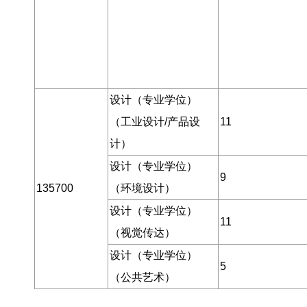
设计（专业学位）
（工业设计/产品设
11
计）
设计（专业学位）
9
135700
（环境设计）
设计（专业学位）
11
（视觉传达）
设计（专业学位）
5
（公共艺术）