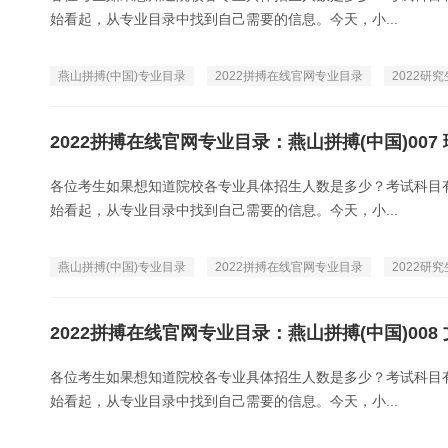
始看起，从专业目录中找到自己需要的信息。今天，小...
燕山拼搏(中国)专业目录
2022拼搏在线官网专业目录
2022研
2022拼搏在线官网专业目录：燕山拼搏(中国)007
各位考生如果想知道院校各专业具体招生人数是多少？考试科目有
始看起，从专业目录中找到自己需要的信息。今天，小...
燕山拼搏(中国)专业目录
2022拼搏在线官网专业目录
2022研
2022拼搏在线官网专业目录：燕山拼搏(中国)00
各位考生如果想知道院校各专业具体招生人数是多少？考试科目有
始看起，从专业目录中找到自己需要的信息。今天，小...