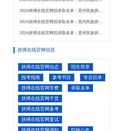
2024拼搏在线官网拟录取名单：贵州民族拼搏(中国)外国语...
2024拼搏在线官网拟录取名单：贵州民族拼搏(中国)文学院2...
2024拼搏在线官网拟录取名单：贵州民族拼搏(中国)美术学...
拼搏在线官网信息
拼搏在线官网动态
招生简章
报考指南
参考书目
专业目录
拼搏在线官网学费
录取名单
拼搏在线官网干货
拼搏在线官网备考
拼搏在线官网复试
拼搏在线官网调剂
院校公告