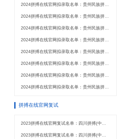
2024拼搏在线官网拟录取名单：贵州民族拼搏(中国)政治与...
2024拼搏在线官网拟录取名单：贵州民族拼搏(中国)音乐舞...
2024拼搏在线官网拟录取名单：贵州民族拼搏(中国)生态环...
2024拼搏在线官网拟录取名单：贵州民族拼搏(中国)数据科...
2024拼搏在线官网拟录取名单：贵州民族拼搏(中国)体育与...
2024拼搏在线官网拟录取名单：贵州民族拼搏(中国)外国语...
2024拼搏在线官网拟录取名单：贵州民族拼搏(中国)文学院2...
2024拼搏在线官网拟录取名单：贵州民族拼搏(中国)美术学...
拼搏在线官网复试
2023拼搏在线官网复试名单：四川拼搏(中国)华西口腔医学...
2023拼搏在线官网复试名单：四川拼搏(中国)临床医学院202...