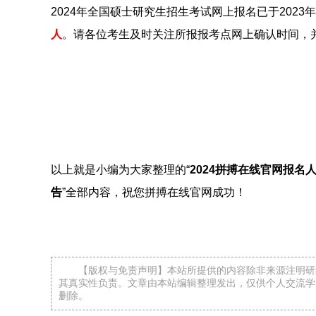
2024年全国硕士研究生招生考试网上报名已于2023年1
人
。请各位考生及时关注所报报考点网上确认时间，
以上就是小编为大家整理的“
2024拼搏在线官网报名
告
”全部内容，祝您拼搏在线官网成功！
【版权与免责声明】本站所提供的内容除非来源注明研
其真实性负责。文章由本站编辑整理发出，仅供个人交流学
删除。