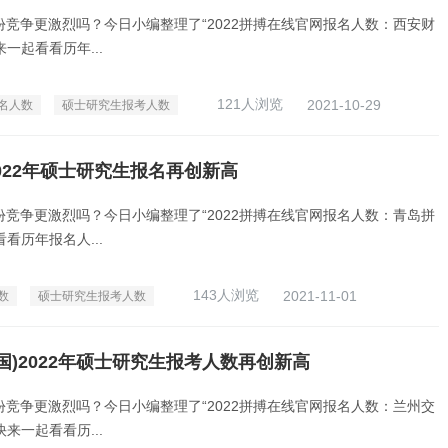
份竞争更激烈吗？今日小编整理了“2022拼搏在线官网报名人数：西安财
一起看看历年...
121人浏览
2021-10-29
名人数
硕士研究生报考人数
2022年硕士研究生报名再创新高
份竞争更激烈吗？今日小编整理了“2022拼搏在线官网报名人数：青岛拼
看历年报名人...
143人浏览
2021-11-01
数
硕士研究生报考人数
国)2022年硕士研究生报考人数再创新高
份竞争更激烈吗？今日小编整理了“2022拼搏在线官网报名人数：兰州交
来一起看看历...