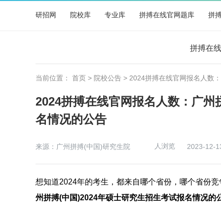
研招网
院校库
专业库
拼搏在线官网题库
拼
拼搏在
当前位置：
首页
>
院校公告
> 2024拼搏在线官网报名人数
2024拼搏在线官网报名人数：广州拼
名情况的公告
人浏览
来源：广州拼搏(中国)研究生院
2023-12-1
想知道2024年的考生，都来自哪个省份，哪个省份竞
州拼搏(中国)2024年硕士研究生招生考试报名情况的