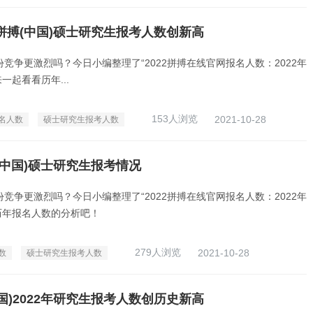
范拼搏(中国)硕士研究生报考人数创新高
竞争更激烈吗？今日小编整理了“2022拼搏在线官网报名人数：2022年
起看看历年...
153人浏览
2021-10-28
名人数
硕士研究生报考人数
(中国)硕士研究生报考情况
竞争更激烈吗？今日小编整理了“2022拼搏在线官网报名人数：2022年
历年报名人数的分析吧！
279人浏览
2021-10-28
数
硕士研究生报考人数
国)2022年研究生报考人数创历史新高