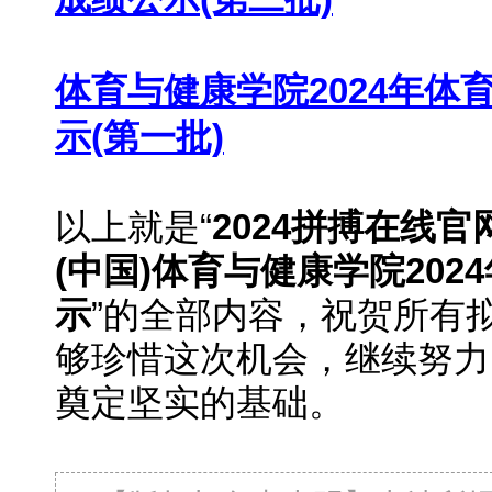
体育与健康学院2024年
示(第一批)
以上就是“
2024拼搏在线
(中国)体育与健康学院202
示
”的全部内容，祝贺所有
够珍惜这次机会，继续努力
奠定坚实的基础。