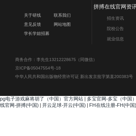
拼搏在线官网资
关于研线
联系我们
招生资讯
意见反馈
网站地图
院校公告
学长学姐招募
就业信息
商务合作：李先生13212228675（同微信）
京ICP备05047554号-18
中华人民共和国出版物经营许可证 新出发京批字第直200383号
pg电子游戏麻将胡了（中国）官方网站
|
多宝官网-多宝（中国
线官网-拼搏(中国)
|
开云足球-开云(中国)
|
FH在线注册-FH(中国