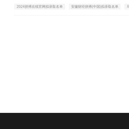
2024拼搏在线官网拟录取名单
安徽财经拼搏(中国)拟录取名单