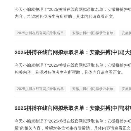
今天小编就整理了“2025拼搏在线官网拟录取名单：安徽拼搏(中
内容，希望对各位考生有所帮助，具体内容请查看正文。
2025拼搏在线官网拟录取名单
安徽拼搏(中国)拟录取名单
安徽
今天小编就整理了“2025拼搏在线官网拟录取名单：安徽拼搏(中
相关内容，希望对各位考生有所帮助，具体内容请查看正文。
2025拼搏在线官网拟录取名单
安徽拼搏(中国)拟录取名单
安徽
今天小编就整理了“2025拼搏在线官网拟录取名单：安徽拼搏(中
绩”的相关内容，希望对各位考生有所帮助，具体内容请查看正文