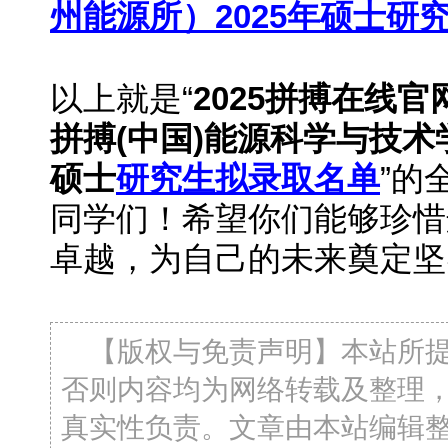
州能源所）2025年硕士研
以上就是“
2025拼搏在线
拼搏(中国)能源科学与技
硕士
研究生拟录取名单
”的
同学们！希望你们能够珍惜
卓越，为自己的未来奠定坚
【版权与免责声明】本站所
否则内容均为网络转载及整理
真实性负责。文章由本站编辑