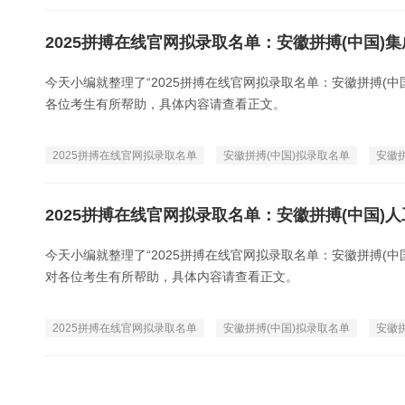
2025拼搏在线官网拟录取名单：安徽拼搏(中国)
今天小编就整理了“2025拼搏在线官网拟录取名单：安徽拼搏(中
各位考生有所帮助，具体内容请查看正文。
2025拼搏在线官网拟录取名单
安徽拼搏(中国)拟录取名单
安徽
2025拼搏在线官网拟录取名单：安徽拼搏(中国)
今天小编就整理了“2025拼搏在线官网拟录取名单：安徽拼搏(中
对各位考生有所帮助，具体内容请查看正文。
2025拼搏在线官网拟录取名单
安徽拼搏(中国)拟录取名单
安徽