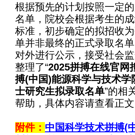
根据预先的计划按照一定的
名单，院校会根据考生的成
标准，初步确定的拟招收为
单并非最终的正式录取名单
对外进行公示，接受社会监
整理了“
2025拼搏在线官
搏(中国)能源科学与技术
士研究生拟录取名单
”的相
帮助，具体内容请查看正文
附件：
中国科学技术拼搏(