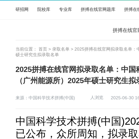
研招网
院校库
专业库
拼搏在线官网题库
拼搏在
拼搏在线官
当前位置：
首页
>
录取名单
> 2025拼搏在线官网拟录取名单
硕士研究生拟录取名单
2025拼搏在线官网拟录取名单：中国
（广州能源所）2025年硕士研究生拟
人浏览
来源：中国科学技术拼搏(中国)
2025-06-30 1
中国科学技术拼搏(中国)2
已公布，众所周知，拟录取