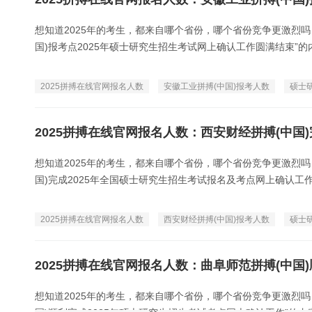
想知道2025年的考生，都来自哪个省份，哪个省份竞争更激烈吗
国)报考点2025年硕士研究生招生考试网上确认工作圆满结束”的内容
2025拼搏在线官网报名人数
安徽工业拼搏(中国)报考人数
硕士
想知道2025年的考生，都来自哪个省份，哪个省份竞争更激烈吗
国)完成2025年全国硕士研究生招生考试报名及考点网上确认工作”的
2025拼搏在线官网报名人数
西安财经拼搏(中国)报考人数
硕士
想知道2025年的考生，都来自哪个省份，哪个省份竞争更激烈吗