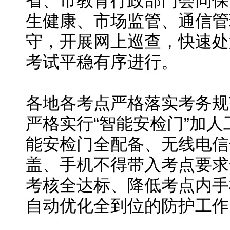
省、市教育行政部门会同保
生健康、市场监管、通信管
守，开展网上巡查，快速处
考试平稳有序进行。
各地各考点严格落实考务规
严格实行“智能安检门”加
能安检门全配备、无线电信
盖、手机不得带入考点要求
考核全达标、降低考点内手
自动优化全到位的防护工作