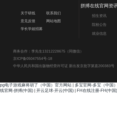
拼搏在线官网资
关于研线
联系我们
招生资讯
意见反馈
网站地图
院校公告
学长学姐招募
就业信息
商务合作：李先生13212228675（同微信）
京ICP备05047554号-18
中华人民共和国出版物经营许可证 新出发京批字第直200383号
pg电子游戏麻将胡了（中国）官方网站
|
多宝官网-多宝（中国
线官网-拼搏(中国)
|
开云足球-开云(中国)
|
FH在线注册-FH(中国