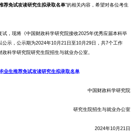
生推荐免试攻读研究生拟录取名单
”的相关内容，希望对各位考生
试，现将《中国财政科学研究院接收2025年优秀应届本科毕
，公示期为2024年10月21日至10月29日，共7个工作
财政科学研究院研究生院招生与就业办公室。
科毕业生推荐免试攻读研究生拟录取名单
中国财政科学研究院
研究生院招生与就业办公室
2024年10月21日