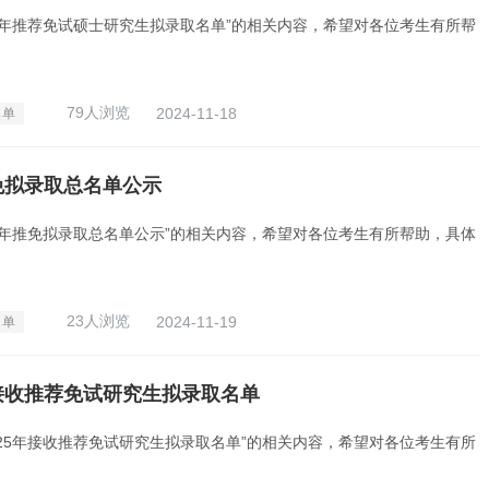
025年推荐免试硕士研究生拟录取名单”的相关内容，希望对各位考生有所帮
79人浏览
2024-11-18
名单
推免拟录取总名单公示
025年推免拟录取总名单公示”的相关内容，希望对各位考生有所帮助，具体
23人浏览
2024-11-19
名单
5年接收推荐免试研究生拟录取名单
2025年接收推荐免试研究生拟录取名单”的相关内容，希望对各位考生有所