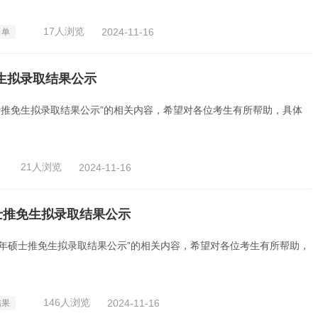
17人浏览
2024-11-16
名单
免生拟录取结果公示
硕士推免生拟录取结果公示”的相关内容，希望对各位考生有所帮助，具体
21人浏览
2024-11-16
硕士推免生拟录取结果公示
025年硕士推免生拟录取结果公示”的相关内容，希望对各位考生有所帮助，
146人浏览
2024-11-16
结果