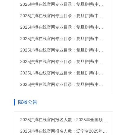
2025拼搏在线官网专业目录：复旦拼搏(中国)各学院2025年...
2025拼搏在线官网专业目录：复旦拼搏(中国)上海数学与交...
2025拼搏在线官网专业目录：复旦拼搏(中国)大气与海洋科...
2025拼搏在线官网专业目录：复旦拼搏(中国)先进材料实验...
2025拼搏在线官网专业目录：复旦拼搏(中国)人类表型组研...
2025拼搏在线官网专业目录：复旦拼搏(中国)微电子学院202...
2025拼搏在线官网专业目录：复旦拼搏(中国)软件学院2025...
2025拼搏在线官网专业目录：复旦拼搏(中国)脑科学转化研...
院校公告
2025拼搏在线官网报名人数：2025年全国硕士研究生...
2025拼搏在线官网报名人数：辽宁省2025年全国硕士...