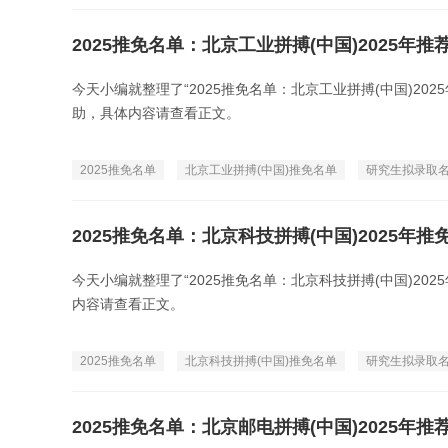
2025推免名单：北京工业拼搏(中国)2025
今天小编就整理了“2025推免名单：北京工业拼搏(中国)2
助，具体内容请查看正文。
2025推免名单
北京工业拼搏(中国)推免名单
研究生拟录取
2025推免名单：北京科技拼搏(中国)2025年
今天小编就整理了“2025推免名单：北京科技拼搏(中国)2
内容请查看正文。
2025推免名单
北京科技拼搏(中国)推免名单
研究生拟录取
2025推免名单：北京邮电拼搏(中国)2025